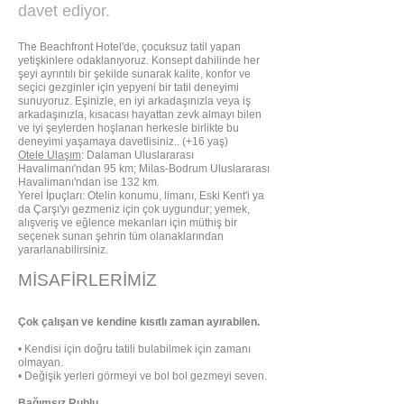
davet ediyor.
The Beachfront Hotel'de, çocuksuz tatil yapan
yetişkinlere odaklanıyoruz. Konsept dahilinde her
şeyi ayrıntılı bir şekilde sunarak kalite, konfor ve
seçici gezginler için yepyeni bir tatil deneyimi
sunuyoruz. Eşinizle, en iyi arkadaşınızla veya iş
arkadaşınızla, kısacası hayattan zevk almayı bilen
ve iyi şeylerden hoşlanan herkesle birlikte bu
deneyimi yaşamaya davetlisiniz.. (+16 yaş)
Otele Ulaşım
: Dalaman Uluslararası
Havalimanı'ndan 95 km; Milas-Bodrum Uluslararası
Havalimanı'ndan ise 132 km.
Yerel İpuçları: Otelin konumu, limanı, Eski Kent'i ya
da Çarşı'yı gezmeniz için çok uygundur; yemek,
alışveriş ve eğlence mekanları için müthiş bir
seçenek sunan şehrin tüm olanaklarından
yararlanabilirsiniz.
MİSAFİRLERİMİZ
Çok çalışan ve kendine kısıtlı zaman ayırabilen.
• Kendisi için doğru tatili bulabilmek için zamanı
olmayan.
• Değişik yerleri görmeyi ve bol bol gezmeyi seven.
Bağımsız Ruhlu