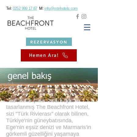
Tel:
0252 999 17 87
M:
info@mtnhotels.com
REZERVASYON
Hemen Ara!
genel bakış
Sadelik ve şıklık mottosuyla
tasarlanmış The Beachfront Hotel,
sizi "Türk Rivierası" olarak bilinen,
Türkiye'nin güneybatısında,
Ege'nin eşsiz denizi ve Marmaris'in
görkemli güzelliğini yaşamaya